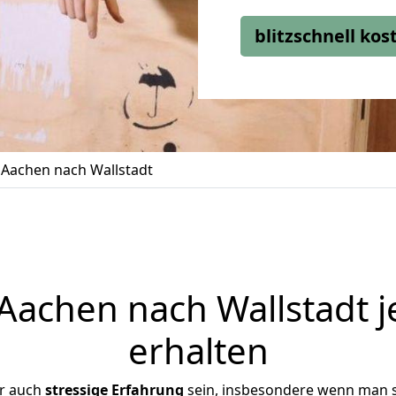
blitzschnell ko
Aachen nach Wallstadt
achen nach Wallstadt j
erhalten
er auch
stressige
Erfahrung
sein, insbesondere wenn man 