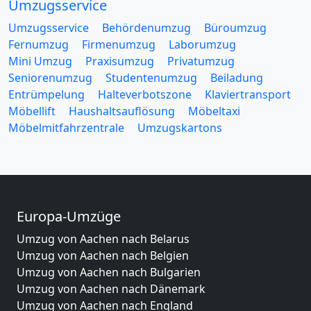
Umzugsservice
Umzugsservice
Behördenumzug
Büroumzug
Fernumzug
Firmenumzug
Laborumzug
Mini Umzug
Praxisumzug
Privatumzug
Seniorenumzug
Studentenumzug
Beiladung
Entrümpelung
Halteverbotszone
Klaviertransport
Möbellift
Haushaltsauflösung
Möbeltaxi
Möbelmitfahrzentrale
Umzugskartons
Europa-Umzüge
Umzug von Aachen nach Belarus
Umzug von Aachen nach Belgien
Umzug von Aachen nach Bulgarien
Umzug von Aachen nach Dänemark
Umzug von Aachen nach England