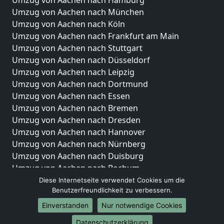
Umzug von Aachen nach Hamburg
Umzug von Aachen nach München
Umzug von Aachen nach Köln
Umzug von Aachen nach Frankfurt am Main
Umzug von Aachen nach Stuttgart
Umzug von Aachen nach Düsseldorf
Umzug von Aachen nach Leipzig
Umzug von Aachen nach Dortmund
Umzug von Aachen nach Essen
Umzug von Aachen nach Bremen
Umzug von Aachen nach Dresden
Umzug von Aachen nach Hannover
Umzug von Aachen nach Nürnberg
Umzug von Aachen nach Duisburg
Umzug von Aachen nach Bochum
Umzug von Aachen nach Wuppertal
Diese Internetseite verwendet Cookies um die
Benutzerfreundlichkeit zu verbessern.
Umzug von Aachen nach Bielefeld
Umzug von Aachen nach Bonn
Einverstanden
Nur notwendige Cookies
Umzug von Aachen nach Münster
Datenschutzerklärung