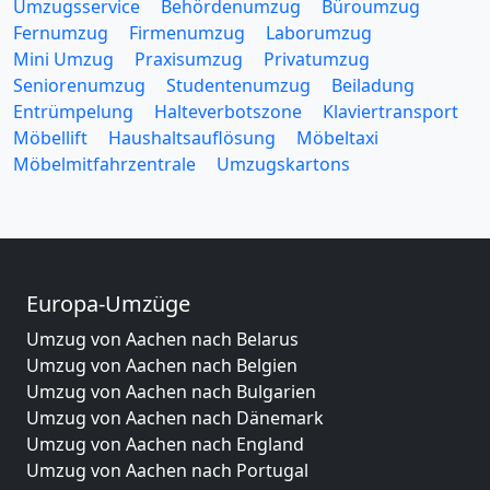
Umzugsservice
Behördenumzug
Büroumzug
Fernumzug
Firmenumzug
Laborumzug
Mini Umzug
Praxisumzug
Privatumzug
Seniorenumzug
Studentenumzug
Beiladung
Entrümpelung
Halteverbotszone
Klaviertransport
Möbellift
Haushaltsauflösung
Möbeltaxi
Möbelmitfahrzentrale
Umzugskartons
Europa-Umzüge
Umzug von Aachen nach Belarus
Umzug von Aachen nach Belgien
Umzug von Aachen nach Bulgarien
Umzug von Aachen nach Dänemark
Umzug von Aachen nach England
Umzug von Aachen nach Portugal