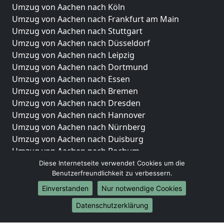
Umzug von Aachen nach Köln
Umzug von Aachen nach Frankfurt am Main
Umzug von Aachen nach Stuttgart
Umzug von Aachen nach Düsseldorf
Umzug von Aachen nach Leipzig
Umzug von Aachen nach Dortmund
Umzug von Aachen nach Essen
Umzug von Aachen nach Bremen
Umzug von Aachen nach Dresden
Umzug von Aachen nach Hannover
Umzug von Aachen nach Nürnberg
Umzug von Aachen nach Duisburg
Umzug von Aachen nach Bochum
Umzug von Aachen nach Wuppertal
Diese Internetseite verwendet Cookies um die
Benutzerfreundlichkeit zu verbessern.
Umzug von Aachen nach Bielefeld
Umzug von Aachen nach Bonn
Einverstanden
Nur notwendige Cookies
Umzug von Aachen nach Münster
Datenschutzerklärung
Internationale-Umzüge