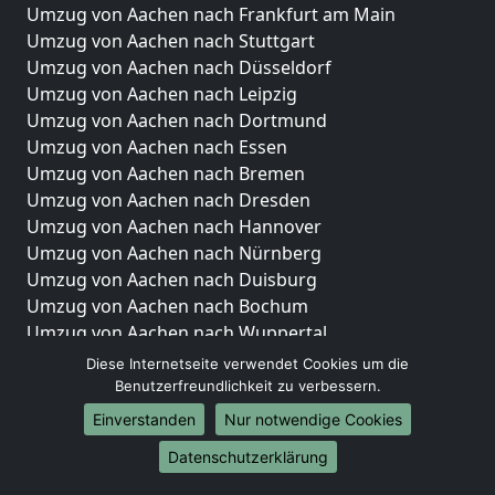
Umzug von Aachen nach Frankfurt am Main
Umzug von Aachen nach Stuttgart
Umzug von Aachen nach Düsseldorf
Umzug von Aachen nach Leipzig
Umzug von Aachen nach Dortmund
Umzug von Aachen nach Essen
Umzug von Aachen nach Bremen
Umzug von Aachen nach Dresden
Umzug von Aachen nach Hannover
Umzug von Aachen nach Nürnberg
Umzug von Aachen nach Duisburg
Umzug von Aachen nach Bochum
Umzug von Aachen nach Wuppertal
Umzug von Aachen nach Bielefeld
Diese Internetseite verwendet Cookies um die
Umzug von Aachen nach Bonn
Benutzerfreundlichkeit zu verbessern.
Umzug von Aachen nach Münster
Einverstanden
Nur notwendige Cookies
Internationale-Umzüge
Datenschutzerklärung
Umzug von Aachen nach Brasilien