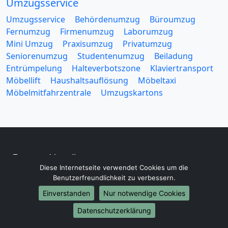
Umzugsservice
Umzugsservice
Behördenumzug
Büroumzug
Fernumzug
Firmenumzug
Laborumzug
Mini Umzug
Praxisumzug
Privatumzug
Seniorenumzug
Studentenumzug
Beiladung
Entrümpelung
Halteverbotszone
Klaviertransport
Möbellift
Haushaltsauflösung
Möbeltaxi
Möbelmitfahrzentrale
Umzugskartons
Europa-Umzüge
Diese Internetseite verwendet Cookies um die
Umzug von Aachen nach Belarus
Benutzerfreundlichkeit zu verbessern.
Umzug von Aachen nach Belgien
Einverstanden
Nur notwendige Cookies
Umzug von Aachen nach Bulgarien
Umzug von Aachen nach Dänemark
Datenschutzerklärung
Umzug von Aachen nach England