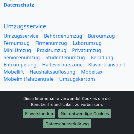
Datenschutz
Umzugsservice
Umzugsservice
Behördenumzug
Büroumzug
Fernumzug
Firmenumzug
Laborumzug
Mini Umzug
Praxisumzug
Privatumzug
Seniorenumzug
Studentenumzug
Beiladung
Entrümpelung
Halteverbotszone
Klaviertransport
Möbellift
Haushaltsauflösung
Möbeltaxi
Möbelmitfahrzentrale
Umzugskartons
Diese Internetseite verwendet Cookies um die
Benutzerfreundlichkeit zu verbessern.
Einverstanden
Nur notwendige Cookies
Europa-Umzüge
Datenschutzerklärung
Umzug von Aachen nach Belarus