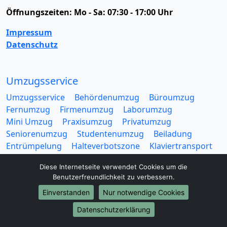
Öffnungszeiten:
Mo - Sa: 07:30 - 17:00 Uhr
Impressum
Datenschutz
Umzugsservice
Umzugsservice
Behördenumzug
Büroumzug
Fernumzug
Firmenumzug
Laborumzug
Mini Umzug
Praxisumzug
Privatumzug
Seniorenumzug
Studentenumzug
Beiladung
Entrümpelung
Halteverbotszone
Klaviertransport
Möbellift
Haushaltsauflösung
Möbeltaxi
Diese Internetseite verwendet Cookies um die
Möbelmitfahrzentrale
Umzugskartons
Benutzerfreundlichkeit zu verbessern.
Einverstanden
Nur notwendige Cookies
Datenschutzerklärung