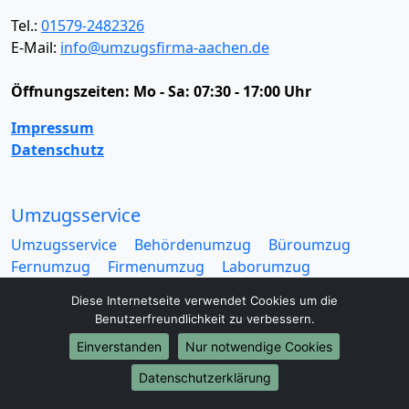
Tel.:
01579-2482326
E-Mail:
info@umzugsfirma-aachen.de
Öffnungszeiten:
Mo - Sa: 07:30 - 17:00 Uhr
Impressum
Datenschutz
Umzugsservice
Umzugsservice
Behördenumzug
Büroumzug
Fernumzug
Firmenumzug
Laborumzug
Mini Umzug
Praxisumzug
Privatumzug
Diese Internetseite verwendet Cookies um die
Seniorenumzug
Studentenumzug
Beiladung
Benutzerfreundlichkeit zu verbessern.
Entrümpelung
Halteverbotszone
Klaviertransport
Einverstanden
Nur notwendige Cookies
Möbellift
Haushaltsauflösung
Möbeltaxi
Möbelmitfahrzentrale
Umzugskartons
Datenschutzerklärung