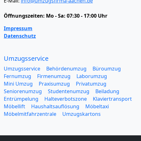
E-Mail:
info@umzugsfirma-aachen.de
Öffnungszeiten:
Mo - Sa: 07:30 - 17:00 Uhr
Impressum
Datenschutz
Umzugsservice
Umzugsservice
Behördenumzug
Büroumzug
Fernumzug
Firmenumzug
Laborumzug
Mini Umzug
Praxisumzug
Privatumzug
Seniorenumzug
Studentenumzug
Beiladung
Entrümpelung
Halteverbotszone
Klaviertransport
Möbellift
Haushaltsauflösung
Möbeltaxi
Möbelmitfahrzentrale
Umzugskartons