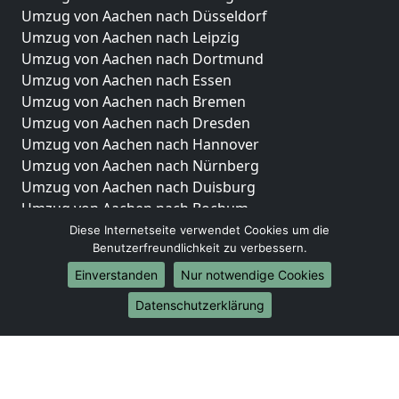
Umzug von Aachen nach Düsseldorf
Umzug von Aachen nach Leipzig
Umzug von Aachen nach Dortmund
Umzug von Aachen nach Essen
Umzug von Aachen nach Bremen
Umzug von Aachen nach Dresden
Umzug von Aachen nach Hannover
Umzug von Aachen nach Nürnberg
Umzug von Aachen nach Duisburg
Umzug von Aachen nach Bochum
Umzug von Aachen nach Wuppertal
Diese Internetseite verwendet Cookies um die
Benutzerfreundlichkeit zu verbessern.
Umzug von Aachen nach Bielefeld
Umzug von Aachen nach Bonn
Einverstanden
Nur notwendige Cookies
Umzug von Aachen nach Münster
Datenschutzerklärung
Internationale-Umzüge
Umzug von Aachen nach Brasilien
Umzug von Aachen nach Brunei Darussalam