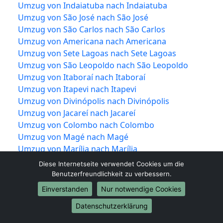
Umzug von Indaiatuba nach Indaiatuba
Umzug von São José nach São José
Umzug von São Carlos nach São Carlos
Umzug von Americana nach Americana
Umzug von Sete Lagoas nach Sete Lagoas
Umzug von São Leopoldo nach São Leopoldo
Umzug von Itaboraí nach Itaboraí
Umzug von Itapevi nach Itapevi
Umzug von Divinópolis nach Divinópolis
Umzug von Jacareí nach Jacareí
Umzug von Colombo nach Colombo
Umzug von Magé nach Magé
Umzug von Marília nach Marília
Umzug von Araraquara nach Araraquara
Diese Internetseite verwendet Cookies um die
Umzug von Maracanaú nach Maracanaú
Benutzerfreundlichkeit zu verbessern.
Umzug von Hortolândia nach Hortolândia
Einverstanden
Nur notwendige Cookies
Umzug von Presidente Prudente nach Presidente
Datenschutzerklärung
Prudente
Umzug von Santa Luzia nach Santa Luzia