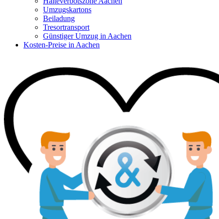
Halteverbotszone Aachen
Umzugskartons
Beiladung
Tresortransport
Günstiger Umzug in Aachen
Kosten-Preise in Aachen