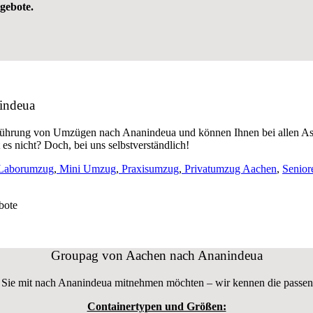
ngebote.
nindeua
führung von Umzügen nach Ananindeua und können Ihnen bei allen As
s nicht? Doch, bei uns selbstverständlich!
Laborumzug
,
Mini Umzug
,
Praxisumzug
,
Privatumzug Aachen
,
Senio
bote
Groupag von Aachen nach Ananindeua
l Sie mit nach Ananindeua mitnehmen möchten – wir kennen die passe
Containertypen und Größen: