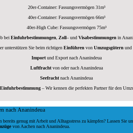
20er-Container: Fassungsvermögen 31m³
40er-Container: Fassungsvermögen 66m³
40er-High Cube: Fassungsvermögen 75m³
ob bei
Einfuhrbestimmungen
,
Zoll
– und
Visabestimmungen
in Anan
er unterstützen Sie beim richtigen
Einführen
von
Umzugsgütern
und
Import
und Export nach Ananindeua
Luftfracht
von oder nach Ananindeua
Seefracht
nach Ananindeua
Einfuhrbestimmung
– Wir kennen die perfekten Partner für den Um
en nach Ananindeua
ereits genug mit Arbeit und Alltagsstress zu kämpfen? Lassen Sie un
Umzüge
von Aachen nach Ananindeua.