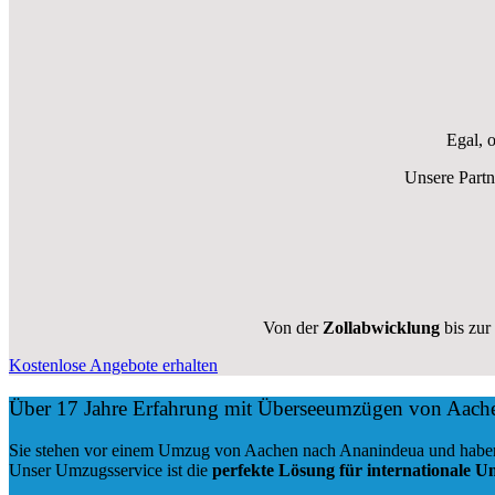
Egal, 
Unsere Partn
Von der
Zollabwicklung
bis zur
Kostenlose Angebote erhalten
Über 17 Jahre Erfahrung mit Überseeumzügen von Aach
Sie stehen vor einem Umzug von Aachen nach Ananindeua und haben b
Unser Umzugsservice ist die
perfekte Lösung für internationale 