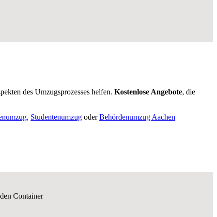
pekten des Umzugsprozesses helfen.
K
ostenlose Angebote
, die
renumzug
,
Studentenumzug
oder
Behördenumzug Aachen
nden Container