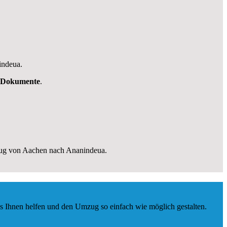
indeua.
Dokumente
.
zug von Aachen nach Ananindeua.
s Ihnen helfen und den Umzug so einfach wie möglich gestalten.