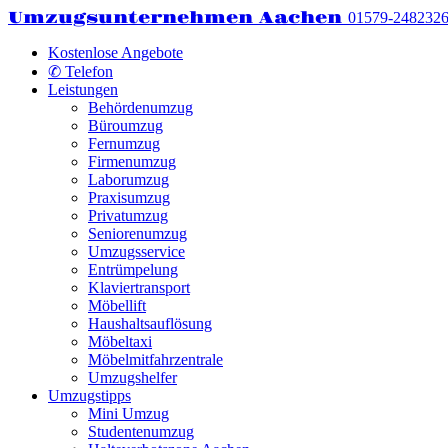
Umzugsunternehmen Aachen
01579-248232
Kostenlose Angebote
✆ Telefon
Leistungen
Behördenumzug
Büroumzug
Fernumzug
Firmenumzug
Laborumzug
Praxisumzug
Privatumzug
Seniorenumzug
Umzugsservice
Entrümpelung
Klaviertransport
Möbellift
Haushaltsauflösung
Möbeltaxi
Möbelmitfahrzentrale
Umzugshelfer
Umzugstipps
Mini Umzug
Studentenumzug