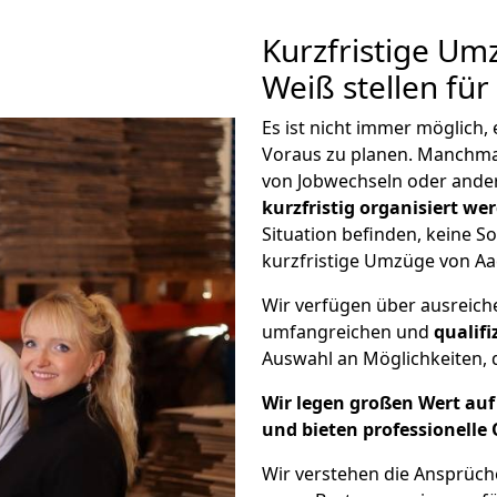
Kurzfristige U
Weiß stellen fü
Es ist nicht immer möglich
Voraus zu planen. Manchm
von Jobwechseln oder ander
kurzfristig organisiert we
Situation befinden, keine So
kurzfristige Umzüge von Aa
Wir verfügen über ausreic
umfangreichen und
qualif
Auswahl an Möglichkeiten, d
Wir legen großen Wert auf 
und bieten professionelle 
Wir verstehen die Ansprüc