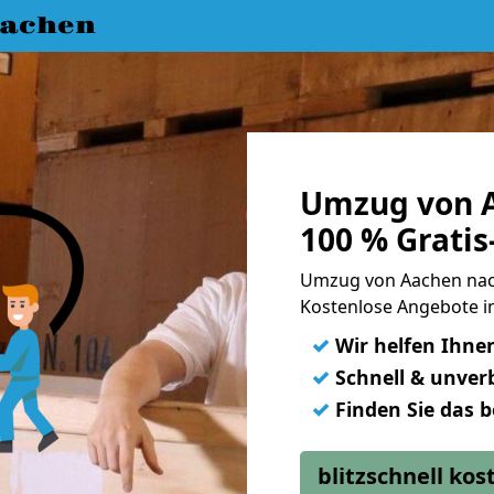
achen
Umzug von 
100 % Grati
Umzug von Aachen nac
Kostenlose Angebote i
✓
Wir helfen Ihne
✓
Schnell & unverb
✓
Finden Sie das 
blitzschnell ko