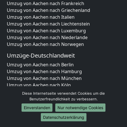
Umzug von Aachen nach Frankreich
Umzug von Aachen nach Griechenland
Umzug von Aachen nach Italien
Umzug von Aachen nach Liechtenstein
Umzug von Aachen nach Luxemburg
Umzug von Aachen nach Niederlande
Umzug von Aachen nach Norwegen
Umzüge-Deutschlandweit
Umzug von Aachen nach Berlin
Umzug von Aachen nach Hamburg
Umzug von Aachen nach München
Umzug von Aachen nach Köln
Umzug von Aachen nach Frankfurt am Main
Diese Internetseite verwendet Cookies um die
Umzug von Aachen nach Stuttgart
Benutzerfreundlichkeit zu verbessern.
Umzug von Aachen nach Düsseldorf
Einverstanden
Nur notwendige Cookies
Umzug von Aachen nach Leipzig
Datenschutzerklärung
Umzug von Aachen nach Dortmund
Umzug von Aachen nach Essen