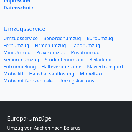
Impressum
Datenschutz
Umzugsservice
Umzugsservice
Behördenumzug
Büroumzug
Fernumzug
Firmenumzug
Laborumzug
Mini Umzug
Praxisumzug
Privatumzug
Seniorenumzug
Studentenumzug
Beiladung
Entrümpelung
Halteverbotszone
Klaviertransport
Möbellift
Haushaltsauflösung
Möbeltaxi
Möbelmitfahrzentrale
Umzugskartons
Europa-Umzüge
Umzug von Aachen nach Belarus