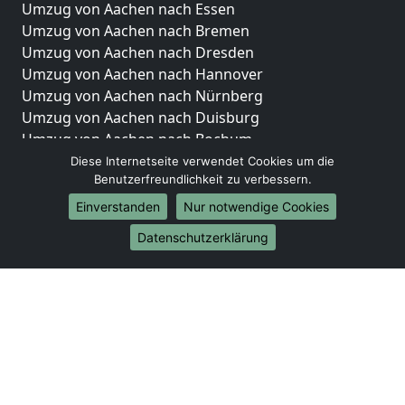
Umzug von Aachen nach Essen
Umzug von Aachen nach Bremen
Umzug von Aachen nach Dresden
Umzug von Aachen nach Hannover
Umzug von Aachen nach Nürnberg
Umzug von Aachen nach Duisburg
Umzug von Aachen nach Bochum
Umzug von Aachen nach Wuppertal
Diese Internetseite verwendet Cookies um die
Benutzerfreundlichkeit zu verbessern.
Umzug von Aachen nach Bielefeld
Umzug von Aachen nach Bonn
Einverstanden
Nur notwendige Cookies
Umzug von Aachen nach Münster
Datenschutzerklärung
Internationale-Umzüge
Umzug von Aachen nach Brasilien
Umzug von Aachen nach Brunei Darussalam
Umzug von Aachen nach Burkina Faso
Umzug von Aachen nach Burundi
Umzug von Aachen nach Chile
Umzug von Aachen nach China