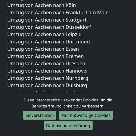
Umzug von Aachen nach Köln
Umzug von Aachen nach Frankfurt am Main
Umzug von Aachen nach Stuttgart
Umzug von Aachen nach Düsseldorf
Umzug von Aachen nach Leipzig
Umzug von Aachen nach Dortmund
Umzug von Aachen nach Essen
Umzug von Aachen nach Bremen
Umzug von Aachen nach Dresden
Umzug von Aachen nach Hannover
Umzug von Aachen nach Nürnberg
Umzug von Aachen nach Duisburg
Umzug von Aachen nach Bochum
Umzug von Aachen nach Wuppertal
Diese Internetseite verwendet Cookies um die
Benutzerfreundlichkeit zu verbessern.
Umzug von Aachen nach Bielefeld
Umzug von Aachen nach Bonn
Einverstanden
Nur notwendige Cookies
Umzug von Aachen nach Münster
Datenschutzerklärung
Internationale-Umzüge