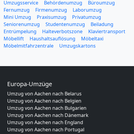
Umzugsservice
Behördenumzug
Büroumzug
Fernumzug
Firmenumzug
Laborumzug
Mini Umzug
Praxisumzug
Privatumzug
Seniorenumzug
Studentenumzug
Beiladung
Entrümpelung
Halteverbotszone
Klaviertransport
Möbellift
Haushaltsauflösung
Möbeltaxi
Möbelmitfahrzentrale
Umzugskartons
Europa-Umzüge
Umzug von Aachen nach Belarus
Umzug von Aachen nach Belgien
Umzug von Aachen nach Bulgarien
Umzug von Aachen nach Dänemark
Umzug von Aachen nach England
Umzug von Aachen nach Portugal