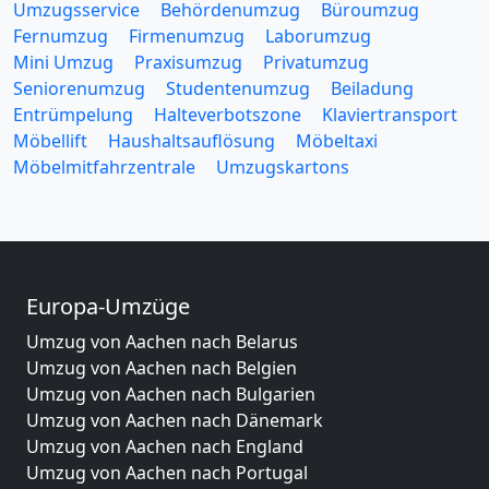
Umzugsservice
Behördenumzug
Büroumzug
Fernumzug
Firmenumzug
Laborumzug
Mini Umzug
Praxisumzug
Privatumzug
Seniorenumzug
Studentenumzug
Beiladung
Entrümpelung
Halteverbotszone
Klaviertransport
Möbellift
Haushaltsauflösung
Möbeltaxi
Möbelmitfahrzentrale
Umzugskartons
Europa-Umzüge
Umzug von Aachen nach Belarus
Umzug von Aachen nach Belgien
Umzug von Aachen nach Bulgarien
Umzug von Aachen nach Dänemark
Umzug von Aachen nach England
Umzug von Aachen nach Portugal