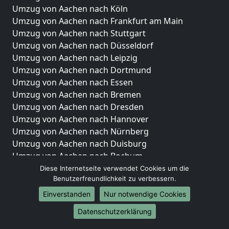
Umzug von Aachen nach Köln
Umzug von Aachen nach Frankfurt am Main
Umzug von Aachen nach Stuttgart
Umzug von Aachen nach Düsseldorf
Umzug von Aachen nach Leipzig
Umzug von Aachen nach Dortmund
Umzug von Aachen nach Essen
Umzug von Aachen nach Bremen
Umzug von Aachen nach Dresden
Umzug von Aachen nach Hannover
Umzug von Aachen nach Nürnberg
Umzug von Aachen nach Duisburg
Umzug von Aachen nach Bochum
Umzug von Aachen nach Wuppertal
Diese Internetseite verwendet Cookies um die
Benutzerfreundlichkeit zu verbessern.
Umzug von Aachen nach Bielefeld
Umzug von Aachen nach Bonn
Einverstanden
Nur notwendige Cookies
Umzug von Aachen nach Münster
Datenschutzerklärung
Internationale-Umzüge