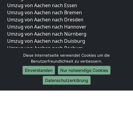
Umzug von Aachen nach Essen
Umzug von Aachen nach Bremen
Umzug von Aachen nach Dresden
Umzug von Aachen nach Hannover
Umzug von Aachen nach Nürnberg
Umzug von Aachen nach Duisburg
Umzug von Aachen nach Bochum
Umzug von Aachen nach Wuppertal
Diese Internetseite verwendet Cookies um die
Benutzerfreundlichkeit zu verbessern.
Umzug von Aachen nach Bielefeld
Umzug von Aachen nach Bonn
Einverstanden
Nur notwendige Cookies
Umzug von Aachen nach Münster
Datenschutzerklärung
Internationale-Umzüge
Umzug von Aachen nach Brasilien
Umzug von Aachen nach Brunei Darussalam
Umzug von Aachen nach Burkina Faso
Umzug von Aachen nach Burundi
Umzug von Aachen nach Chile