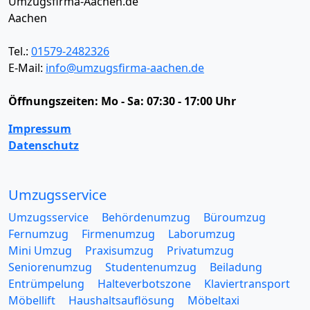
Umzugsfirma-Aachen.de
Aachen
Tel.:
01579-2482326
E-Mail:
info@umzugsfirma-aachen.de
Öffnungszeiten:
Mo - Sa: 07:30 - 17:00 Uhr
Impressum
Datenschutz
Umzugsservice
Umzugsservice
Behördenumzug
Büroumzug
Fernumzug
Firmenumzug
Laborumzug
Mini Umzug
Praxisumzug
Privatumzug
Seniorenumzug
Studentenumzug
Beiladung
Entrümpelung
Halteverbotszone
Klaviertransport
Möbellift
Haushaltsauflösung
Möbeltaxi