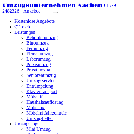
Umzugsunternehmen Aachen
01579-
2482326
Angebot
Kostenlose Angebote
✆ Telefon
Leistungen
Behördenumzug
Büroumzug
Fernumzug
Firmenumzug
Laborumzug
Praxisumzug
Privatumzug
Seniorenumzug
Umzugsservice
Entrümpelung
Klaviertransport
Möbellift
Haushaltsauflösung
Möbeltaxi
Möbelmitfahrzentrale
Umzugshelfer
Umzugstipps
Mini Umzug