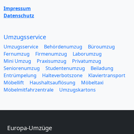
Impressum
Datenschutz
Umzugsservice
Umzugsservice
Behördenumzug
Büroumzug
Fernumzug
Firmenumzug
Laborumzug
Mini Umzug
Praxisumzug
Privatumzug
Seniorenumzug
Studentenumzug
Beiladung
Entrümpelung
Halteverbotszone
Klaviertransport
Möbellift
Haushaltsauflösung
Möbeltaxi
Möbelmitfahrzentrale
Umzugskartons
Europa-Umzüge