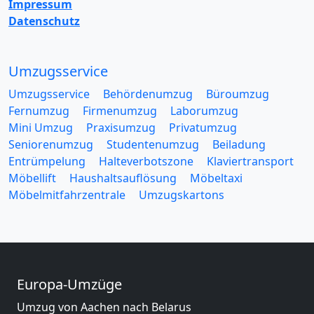
Impressum
Datenschutz
Umzugsservice
Umzugsservice
Behördenumzug
Büroumzug
Fernumzug
Firmenumzug
Laborumzug
Mini Umzug
Praxisumzug
Privatumzug
Seniorenumzug
Studentenumzug
Beiladung
Entrümpelung
Halteverbotszone
Klaviertransport
Möbellift
Haushaltsauflösung
Möbeltaxi
Möbelmitfahrzentrale
Umzugskartons
Europa-Umzüge
Umzug von Aachen nach Belarus