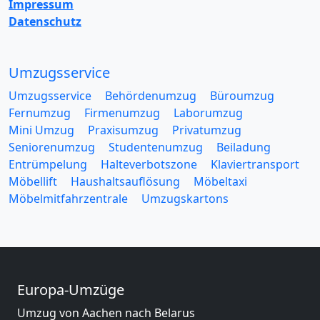
Impressum
Datenschutz
Umzugsservice
Umzugsservice
Behördenumzug
Büroumzug
Fernumzug
Firmenumzug
Laborumzug
Mini Umzug
Praxisumzug
Privatumzug
Seniorenumzug
Studentenumzug
Beiladung
Entrümpelung
Halteverbotszone
Klaviertransport
Möbellift
Haushaltsauflösung
Möbeltaxi
Möbelmitfahrzentrale
Umzugskartons
Europa-Umzüge
Umzug von Aachen nach Belarus