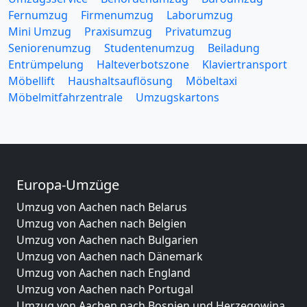
Fernumzug
Firmenumzug
Laborumzug
Mini Umzug
Praxisumzug
Privatumzug
Seniorenumzug
Studentenumzug
Beiladung
Entrümpelung
Halteverbotszone
Klaviertransport
Möbellift
Haushaltsauflösung
Möbeltaxi
Möbelmitfahrzentrale
Umzugskartons
Europa-Umzüge
Umzug von Aachen nach Belarus
Umzug von Aachen nach Belgien
Umzug von Aachen nach Bulgarien
Umzug von Aachen nach Dänemark
Umzug von Aachen nach England
Umzug von Aachen nach Portugal
Umzug von Aachen nach Bosnien und Herzegowina