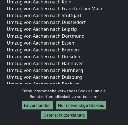
Umzug von Aachen nach Köln
Umzug von Aachen nach Frankfurt am Main
Umzug von Aachen nach Stuttgart
Umzug von Aachen nach Düsseldorf
Umzug von Aachen nach Leipzig
Umzug von Aachen nach Dortmund
Umzug von Aachen nach Essen
Umzug von Aachen nach Bremen
Umzug von Aachen nach Dresden
Umzug von Aachen nach Hannover
Umzug von Aachen nach Nürnberg
Umzug von Aachen nach Duisburg
Umzug von Aachen nach Bochum
Umzug von Aachen nach Wuppertal
Diese Internetseite verwendet Cookies um die
Benutzerfreundlichkeit zu verbessern.
Umzug von Aachen nach Bielefeld
Umzug von Aachen nach Bonn
Einverstanden
Nur notwendige Cookies
Umzug von Aachen nach Münster
Datenschutzerklärung
Internationale-Umzüge