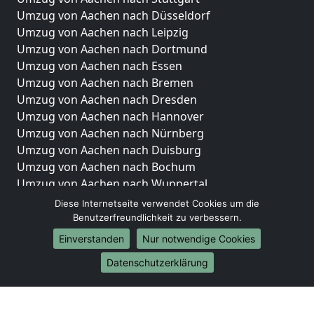
Umzug von Aachen nach Düsseldorf
Umzug von Aachen nach Leipzig
Umzug von Aachen nach Dortmund
Umzug von Aachen nach Essen
Umzug von Aachen nach Bremen
Umzug von Aachen nach Dresden
Umzug von Aachen nach Hannover
Umzug von Aachen nach Nürnberg
Umzug von Aachen nach Duisburg
Umzug von Aachen nach Bochum
Umzug von Aachen nach Wuppertal
Umzug von Aachen nach Bielefeld
Diese Internetseite verwendet Cookies um die
Umzug von Aachen nach Bonn
Benutzerfreundlichkeit zu verbessern.
Umzug von Aachen nach Münster
Einverstanden
Nur notwendige Cookies
Internationale-Umzüge
Datenschutzerklärung
Umzug von Aachen nach Brasilien
Umzug von Aachen nach Brunei Darussalam