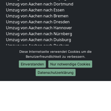
Umzug von Aachen nach Dortmund
Umzug von Aachen nach Essen
Umzug von Aachen nach Bremen
Umzug von Aachen nach Dresden
Umzug von Aachen nach Hannover
Umzug von Aachen nach Nürnberg
Umzug von Aachen nach Duisburg
Umzug von Aachen nach Bochum
Umzug von Aachen nach Wuppertal
Diese Internetseite verwendet Cookies um die
Benutzerfreundlichkeit zu verbessern.
Umzug von Aachen nach Bielefeld
Umzug von Aachen nach Bonn
Einverstanden
Nur notwendige Cookies
Umzug von Aachen nach Münster
Datenschutzerklärung
Internationale-Umzüge
Umzug von Aachen nach Brasilien
Umzug von Aachen nach Brunei Darussalam
Umzug von Aachen nach Burkina Faso
Umzug von Aachen nach Burundi