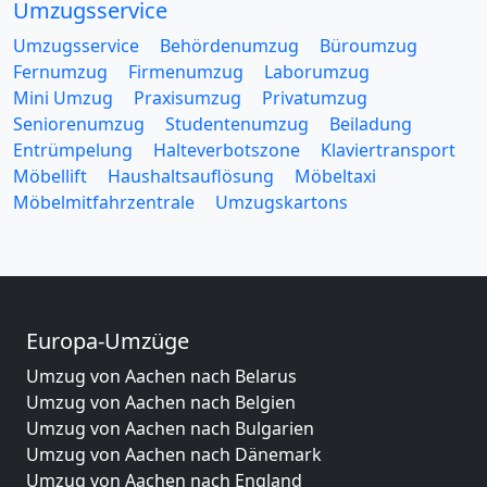
Umzugsservice
Umzugsservice
Behördenumzug
Büroumzug
Fernumzug
Firmenumzug
Laborumzug
Mini Umzug
Praxisumzug
Privatumzug
Seniorenumzug
Studentenumzug
Beiladung
Entrümpelung
Halteverbotszone
Klaviertransport
Möbellift
Haushaltsauflösung
Möbeltaxi
Möbelmitfahrzentrale
Umzugskartons
Europa-Umzüge
Umzug von Aachen nach Belarus
Umzug von Aachen nach Belgien
Umzug von Aachen nach Bulgarien
Umzug von Aachen nach Dänemark
Umzug von Aachen nach England