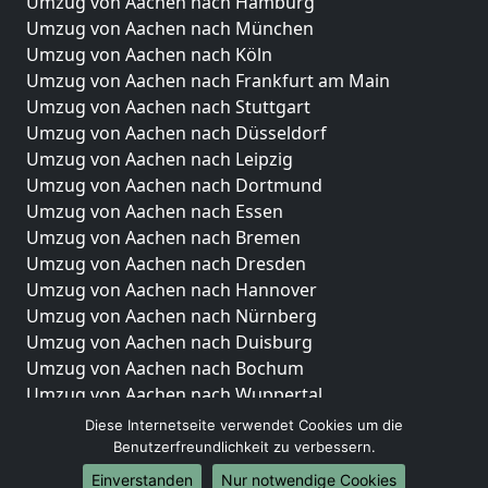
Umzug von Aachen nach Hamburg
Umzug von Aachen nach München
Umzug von Aachen nach Köln
Umzug von Aachen nach Frankfurt am Main
Umzug von Aachen nach Stuttgart
Umzug von Aachen nach Düsseldorf
Umzug von Aachen nach Leipzig
Umzug von Aachen nach Dortmund
Umzug von Aachen nach Essen
Umzug von Aachen nach Bremen
Umzug von Aachen nach Dresden
Umzug von Aachen nach Hannover
Umzug von Aachen nach Nürnberg
Umzug von Aachen nach Duisburg
Umzug von Aachen nach Bochum
Umzug von Aachen nach Wuppertal
Umzug von Aachen nach Bielefeld
Diese Internetseite verwendet Cookies um die
Umzug von Aachen nach Bonn
Benutzerfreundlichkeit zu verbessern.
Umzug von Aachen nach Münster
Einverstanden
Nur notwendige Cookies