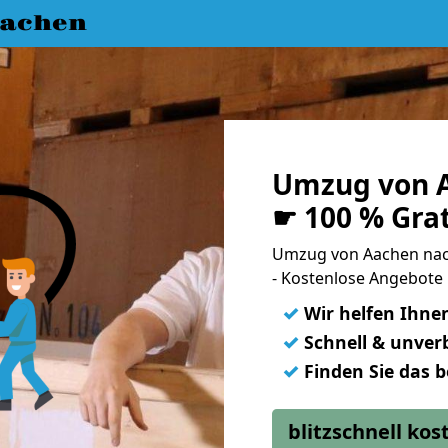
achen
Umzug von 
☛ 100 % Gra
Umzug von Aachen na
- Kostenlose Angebote
✓
Wir helfen Ihne
✓
Schnell & unverb
✓
Finden Sie das 
blitzschnell ko