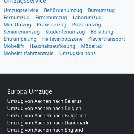
Umzugsservice
Umzugsservice
Behördenumzug
Büroumzug
Fernumzug
Firmenumzug
Laborumzug
Mini Umzug
Praxisumzug
Privatumzug
Seniorenumzug
Studentenumzug
Beiladung
Entrümpelung
Halteverbotszone
Klaviertransport
Möbellift
Haushaltsauflösung
Möbeltaxi
Möbelmitfahrzentrale
Umzugskartons
Europa-Umzüge
Umzug von Aachen nach Belarus
Umzug von Aachen nach Belgien
Umzug von Aachen nach Bulgarien
Umzug von Aachen nach Dänemark
Umzug von Aachen nach England