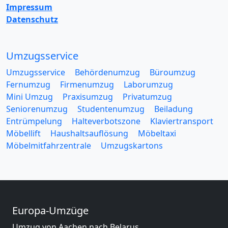
Impressum
Datenschutz
Umzugsservice
Umzugsservice
Behördenumzug
Büroumzug
Fernumzug
Firmenumzug
Laborumzug
Mini Umzug
Praxisumzug
Privatumzug
Seniorenumzug
Studentenumzug
Beiladung
Entrümpelung
Halteverbotszone
Klaviertransport
Möbellift
Haushaltsauflösung
Möbeltaxi
Möbelmitfahrzentrale
Umzugskartons
Europa-Umzüge
Umzug von Aachen nach Belarus