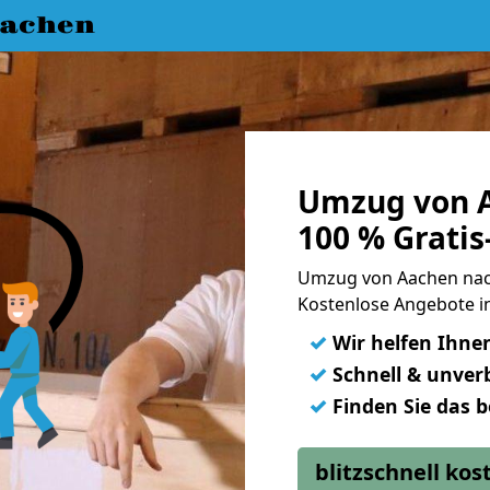
achen
Umzug von A
100 % Grati
Umzug von Aachen nac
Kostenlose Angebote i
✓
Wir helfen Ihne
✓
Schnell & unverb
✓
Finden Sie das 
blitzschnell ko