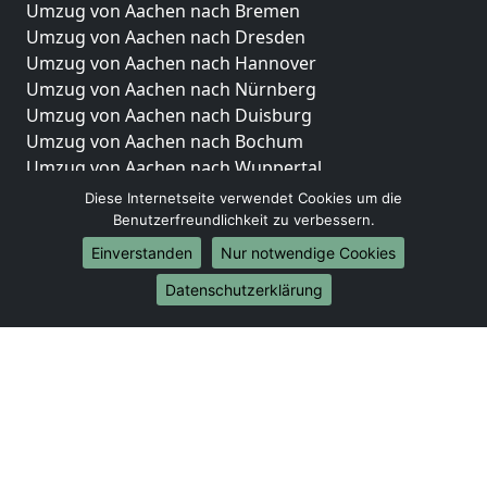
Umzug von Aachen nach Bremen
Umzug von Aachen nach Dresden
Umzug von Aachen nach Hannover
Umzug von Aachen nach Nürnberg
Umzug von Aachen nach Duisburg
Umzug von Aachen nach Bochum
Umzug von Aachen nach Wuppertal
Umzug von Aachen nach Bielefeld
Diese Internetseite verwendet Cookies um die
Umzug von Aachen nach Bonn
Benutzerfreundlichkeit zu verbessern.
Umzug von Aachen nach Münster
Einverstanden
Nur notwendige Cookies
Internationale-Umzüge
Datenschutzerklärung
Umzug von Aachen nach Brasilien
Umzug von Aachen nach Brunei Darussalam
Umzug von Aachen nach Burkina Faso
Umzug von Aachen nach Burundi
Umzug von Aachen nach Chile
Umzug von Aachen nach China
Umzug von Aachen nach Cookinseln