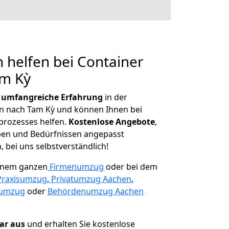
 helfen bei Container
am Kỳ
r
umfangreiche Erfahrung
in der
 nach Tam Kỳ und können Ihnen bei
prozesses helfen.
K
ostenlose Angebote
,
ben und Bedürfnissen angepasst
 bei uns selbstverständlich!
einem ganzen
Firmenumzug
oder bei dem
Praxisumzug
,
Privatumzug Aachen
,
numzug
oder
Behördenumzug Aachen
lar aus
und erhalten Sie kostenlose