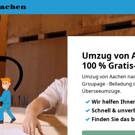
achen
Umzug von A
100 % Grati
Umzug von Aachen nach
Groupage - Beiladung i
Überseeumzüge.
✓
Wir helfen Ihne
✓
Schnell & unverb
✓
Finden Sie das 