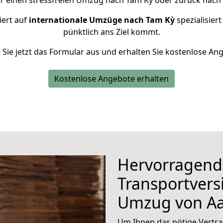
ür einen stressfreien Umzug nach Tam Kỳ oder zurück nach 
iert auf
internationale Umzüge nach Tam Kỳ
spezialisiert
pünktlich ans Ziel kommt.
n Sie jetzt das Formular aus und erhalten Sie kostenlose An
Kostenlose Angebote erhalten
Hervorragend
Transportvers
Umzug von A
Um Ihnen das nötige Vertra