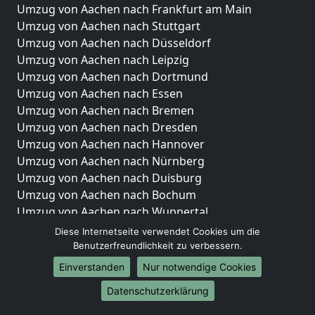
Umzug von Aachen nach Frankfurt am Main
Umzug von Aachen nach Stuttgart
Umzug von Aachen nach Düsseldorf
Umzug von Aachen nach Leipzig
Umzug von Aachen nach Dortmund
Umzug von Aachen nach Essen
Umzug von Aachen nach Bremen
Umzug von Aachen nach Dresden
Umzug von Aachen nach Hannover
Umzug von Aachen nach Nürnberg
Umzug von Aachen nach Duisburg
Umzug von Aachen nach Bochum
Umzug von Aachen nach Wuppertal
Umzug von Aachen nach Bielefeld
Diese Internetseite verwendet Cookies um die
Umzug von Aachen nach Bonn
Benutzerfreundlichkeit zu verbessern.
Umzug von Aachen nach Münster
Einverstanden
Nur notwendige Cookies
Internationale-Umzüge
Datenschutzerklärung
Umzug von Aachen nach Brasilien