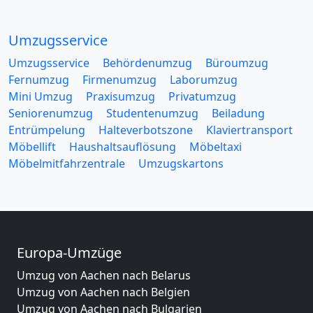
Umzugsservice
Umzugsservice
Behördenumzug
Büroumzug
Fernumzug
Firmenumzug
Laborumzug
Mini Umzug
Praxisumzug
Privatumzug
Seniorenumzug
Studentenumzug
Beiladung
Entrümpelung
Halteverbotszone
Klaviertransport
Möbellift
Haushaltsauflösung
Möbeltaxi
Möbelmitfahrzentrale
Umzugskartons
Europa-Umzüge
Umzug von Aachen nach Belarus
Umzug von Aachen nach Belgien
Umzug von Aachen nach Bulgarien