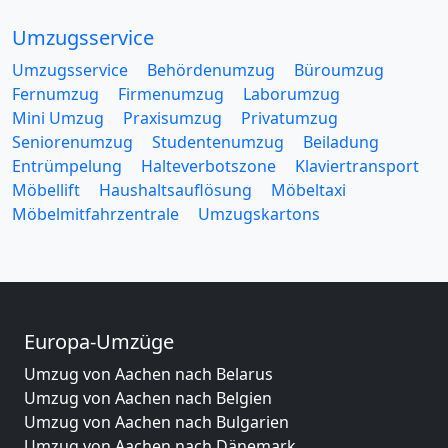
Umzugsservice
Umzugsservice
Behördenumzug
Büroumzug
Fernumzug
Firmenumzug
Laborumzug
Mini Umzug
Praxisumzug
Privatumzug
Seniorenumzug
Studentenumzug
Beiladung
Entrümpelung
Halteverbotszone
Klaviertransport
Möbellift
Haushaltsauflösung
Möbeltaxi
Möbelmitfahrzentrale
Umzugskartons
Europa-Umzüge
Umzug von Aachen nach Belarus
Umzug von Aachen nach Belgien
Umzug von Aachen nach Bulgarien
Umzug von Aachen nach Dänemark