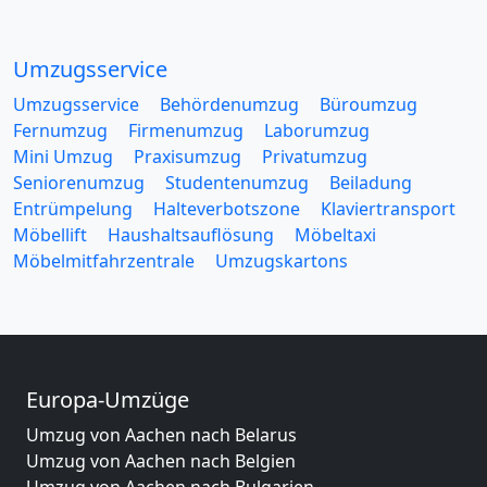
Umzugsservice
Umzugsservice
Behördenumzug
Büroumzug
Fernumzug
Firmenumzug
Laborumzug
Mini Umzug
Praxisumzug
Privatumzug
Seniorenumzug
Studentenumzug
Beiladung
Entrümpelung
Halteverbotszone
Klaviertransport
Möbellift
Haushaltsauflösung
Möbeltaxi
Möbelmitfahrzentrale
Umzugskartons
Europa-Umzüge
Umzug von Aachen nach Belarus
Umzug von Aachen nach Belgien