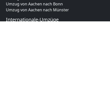
Umzug von Aachen nach Bonn
Umzug von Aachen nach Münster
Internationale-Umzüge
Umzug von Aachen nach Brasilien
Umzug von Aachen nach Brunei Darussalam
Umzug von Aachen nach Burkina Faso
Umzug von Aachen nach Burundi
Umzug von Aachen nach Chile
Umzug von Aachen nach China
Umzug von Aachen nach Cookinseln
Umzug von Aachen nach Costa Rica
Umzug von Aachen nach Curaçao
Umzug von Aachen nach Demokratische Republik
Kongo
Umzug von Aachen nach Dominica
Umzug von Aachen nach Dominikanische Republik
Umzug von Aachen nach Dschibuti