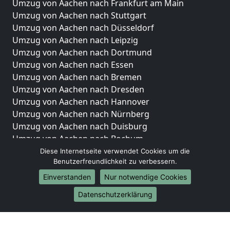
Umzug von Aachen nach Frankfurt am Main
Umzug von Aachen nach Stuttgart
Umzug von Aachen nach Düsseldorf
Umzug von Aachen nach Leipzig
Umzug von Aachen nach Dortmund
Umzug von Aachen nach Essen
Umzug von Aachen nach Bremen
Umzug von Aachen nach Dresden
Umzug von Aachen nach Hannover
Umzug von Aachen nach Nürnberg
Umzug von Aachen nach Duisburg
Umzug von Aachen nach Bochum
Umzug von Aachen nach Wuppertal
Diese Internetseite verwendet Cookies um die
Benutzerfreundlichkeit zu verbessern.
Umzug von Aachen nach Bielefeld
Umzug von Aachen nach Bonn
Einverstanden
Nur notwendige Cookies
Umzug von Aachen nach Münster
Datenschutzerklärung
Internationale-Umzüge
Umzug von Aachen nach Brasilien