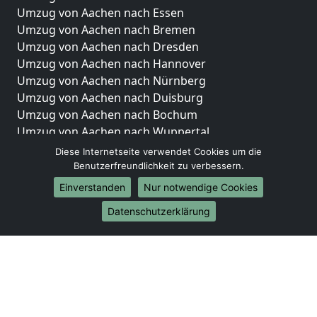
Umzug von Aachen nach Essen
Umzug von Aachen nach Bremen
Umzug von Aachen nach Dresden
Umzug von Aachen nach Hannover
Umzug von Aachen nach Nürnberg
Umzug von Aachen nach Duisburg
Umzug von Aachen nach Bochum
Umzug von Aachen nach Wuppertal
Umzug von Aachen nach Bielefeld
Diese Internetseite verwendet Cookies um die
Umzug von Aachen nach Bonn
Benutzerfreundlichkeit zu verbessern.
Umzug von Aachen nach Münster
Einverstanden
Nur notwendige Cookies
Internationale-Umzüge
Datenschutzerklärung
Umzug von Aachen nach Brasilien
Umzug von Aachen nach Brunei Darussalam
Umzug von Aachen nach Burkina Faso
Umzug von Aachen nach Burundi
Umzug von Aachen nach Chile