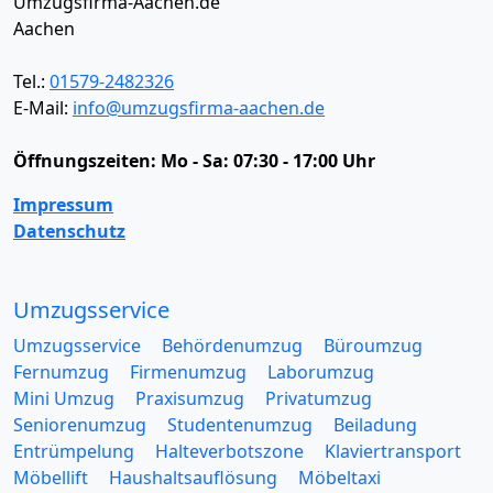
Umzugsfirma-Aachen.de
Aachen
Tel.:
01579-2482326
E-Mail:
info@umzugsfirma-aachen.de
Öffnungszeiten:
Mo - Sa: 07:30 - 17:00 Uhr
Impressum
Datenschutz
Umzugsservice
Umzugsservice
Behördenumzug
Büroumzug
Fernumzug
Firmenumzug
Laborumzug
Mini Umzug
Praxisumzug
Privatumzug
Seniorenumzug
Studentenumzug
Beiladung
Entrümpelung
Halteverbotszone
Klaviertransport
Möbellift
Haushaltsauflösung
Möbeltaxi