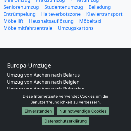
Mini Umzug
Praxisumzug
Privatumzug
Seniorenumzug
Studentenumzug
Beiladung
Entrümpelung
Halteverbotszone
Klaviertransport
Möbellift
Haushaltsauflösung
Möbeltaxi
Möbelmitfahrzentrale
Umzugskartons
Europa-Umzüge
Umzug von Aachen nach Belarus
Umzug von Aachen nach Belgien
Umzug von Aachen nach Bulgarien
Umzug von Aachen nach Dänemark
Diese Internetseite verwendet Cookies um die
Benutzerfreundlichkeit zu verbessern.
Umzug von Aachen nach England
Umzug von Aachen nach Portugal
Einverstanden
Nur notwendige Cookies
Umzug von Aachen nach Bosnien und Herzegowina
Datenschutzerklärung
Umzug von Aachen nach Irland