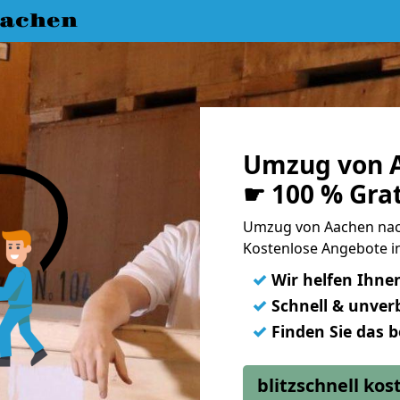
achen
Umzug von A
☛ 100 % Gra
Umzug von Aachen nac
Kostenlose Angebote i
✓
Wir helfen Ihne
✓
Schnell & unverb
✓
Finden Sie das 
blitzschnell ko