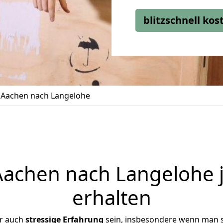
blitzschnell ko
Aachen nach Langelohe
achen nach Langelohe j
erhalten
er auch
stressige
Erfahrung
sein, insbesondere wenn man 