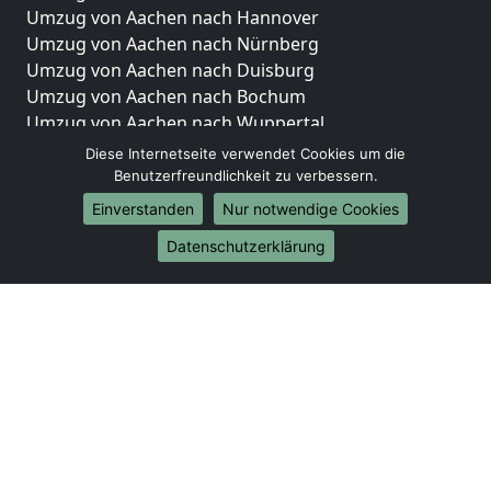
Umzug von Aachen nach Hannover
Umzug von Aachen nach Nürnberg
Umzug von Aachen nach Duisburg
Umzug von Aachen nach Bochum
Umzug von Aachen nach Wuppertal
Umzug von Aachen nach Bielefeld
Diese Internetseite verwendet Cookies um die
Umzug von Aachen nach Bonn
Benutzerfreundlichkeit zu verbessern.
Umzug von Aachen nach Münster
Einverstanden
Nur notwendige Cookies
Internationale-Umzüge
Datenschutzerklärung
Umzug von Aachen nach Brasilien
Umzug von Aachen nach Brunei Darussalam
Umzug von Aachen nach Burkina Faso
Umzug von Aachen nach Burundi
Umzug von Aachen nach Chile
Umzug von Aachen nach China
Umzug von Aachen nach Cookinseln
Umzug von Aachen nach Costa Rica