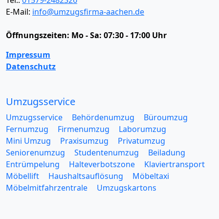
Tel.:
01579-2482326
E-Mail:
info@umzugsfirma-aachen.de
Öffnungszeiten:
Mo - Sa: 07:30 - 17:00 Uhr
Impressum
Datenschutz
Umzugsservice
Umzugsservice
Behördenumzug
Büroumzug
Fernumzug
Firmenumzug
Laborumzug
Mini Umzug
Praxisumzug
Privatumzug
Seniorenumzug
Studentenumzug
Beiladung
Entrümpelung
Halteverbotszone
Klaviertransport
Möbellift
Haushaltsauflösung
Möbeltaxi
Möbelmitfahrzentrale
Umzugskartons