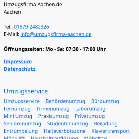
Umzugsfirma-Aachen.de
Aachen
Tel.:
01579-2482326
E-Mail:
info@umzugsfirma-aachen.de
Öffnungszeiten:
Mo - Sa: 07:30 - 17:00 Uhr
Impressum
Datenschutz
Umzugsservice
Umzugsservice
Behördenumzug
Büroumzug
Fernumzug
Firmenumzug
Laborumzug
Mini Umzug
Praxisumzug
Privatumzug
Seniorenumzug
Studentenumzug
Beiladung
Entrümpelung
Halteverbotszone
Klaviertransport
Möbellift
Haushaltsauflösung
Möbeltaxi