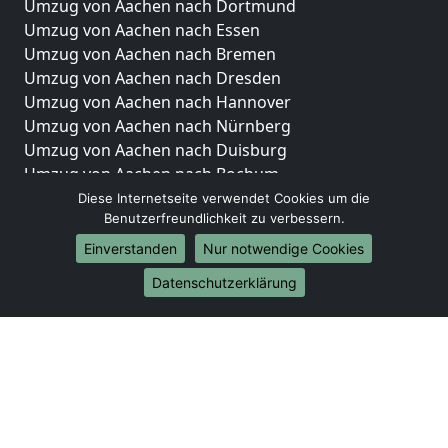
Umzug von Aachen nach Dortmund
Umzug von Aachen nach Essen
Umzug von Aachen nach Bremen
Umzug von Aachen nach Dresden
Umzug von Aachen nach Hannover
Umzug von Aachen nach Nürnberg
Umzug von Aachen nach Duisburg
Umzug von Aachen nach Bochum
Umzug von Aachen nach Wuppertal
Diese Internetseite verwendet Cookies um die
Benutzerfreundlichkeit zu verbessern.
Umzug von Aachen nach Bielefeld
Umzug von Aachen nach Bonn
Einverstanden
Nur notwendige Cookies
Umzug von Aachen nach Münster
Datenschutzerklärung
Internationale-Umzüge
Umzug von Aachen nach Brasilien
Umzug von Aachen nach Brunei Darussalam
Umzug von Aachen nach Burkina Faso
Umzug von Aachen nach Burundi
Umzug von Aachen nach Chile