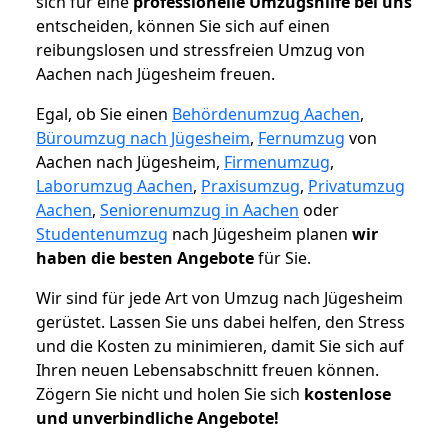
sich für eine
professionelle Umzugshilfe bei uns
entscheiden, können Sie sich auf einen
reibungslosen und stressfreien Umzug von
Aachen nach Jügesheim freuen.
Egal, ob Sie einen
Behördenumzug Aachen
,
Büroumzug nach Jügesheim
,
Fernumzug
von
Aachen nach Jügesheim,
Firmenumzug
,
Laborumzug Aachen
,
Praxisumzug
,
Privatumzug
Aachen
,
Seniorenumzug in Aachen
oder
Studentenumzug
nach Jügesheim planen
wir
haben die besten Angebote
für Sie.
Wir sind für jede Art von Umzug nach Jügesheim
gerüstet. Lassen Sie uns dabei helfen, den Stress
und die Kosten zu minimieren, damit Sie sich auf
Ihren neuen Lebensabschnitt freuen können.
Zögern Sie nicht und holen Sie sich
kostenlose
und unverbindliche Angebote!