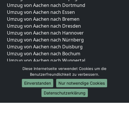
Umzug von Aachen nach Dortmund
Umzug von Aachen nach Essen
Umzug von Aachen nach Bremen
Umzug von Aachen nach Dresden
Umzug von Aachen nach Hannover
Umzug von Aachen nach Nürnberg
Umzug von Aachen nach Duisburg
Umzug von Aachen nach Bochum
Umzug von Aachen nach Wuppertal
Umzug von Aachen nach Bielefeld
Diese Internetseite verwendet Cookies um die
Umzug von Aachen nach Bonn
Benutzerfreundlichkeit zu verbessern.
Umzug von Aachen nach Münster
Einverstanden
Nur notwendige Cookies
Internationale-Umzüge
Datenschutzerklärung
Umzug von Aachen nach Brasilien
Umzug von Aachen nach Brunei Darussalam
Umzug von Aachen nach Burkina Faso
Umzug von Aachen nach Burundi