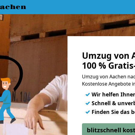
achen
Umzug von A
100 % Grati
Umzug von Aachen nac
Kostenlose Angebote i
✓
Wir helfen Ihne
✓
Schnell & unverb
✓
Finden Sie das 
blitzschnell ko