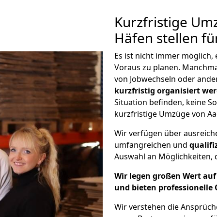
Kurzfristige U
Häfen stellen f
Es ist nicht immer möglich
Voraus zu planen. Manchm
von Jobwechseln oder ander
kurzfristig organisiert we
Situation befinden, keine So
kurzfristige Umzüge von Aa
Wir verfügen über ausreic
umfangreichen und
qualif
Auswahl an Möglichkeiten, d
Wir legen großen Wert auf 
und bieten professionelle 
Wir verstehen die Ansprüc