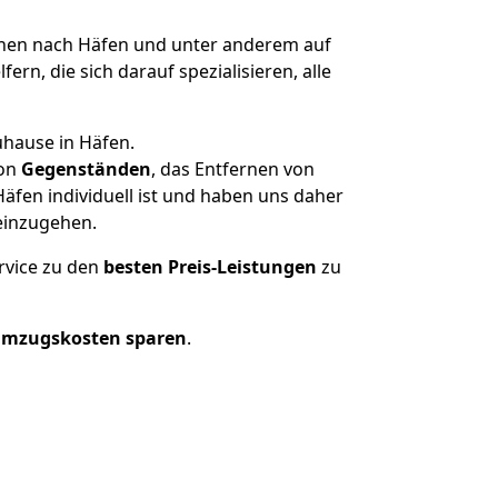
en nach Häfen und unter anderem auf
n, die sich darauf spezialisieren, alle
uhause in Häfen.
on
Gegenständen
, das Entfernen von
fen individuell ist und haben uns daher
einzugehen.
rvice zu den
besten Preis-Leistungen
zu
Umzugskosten sparen
.