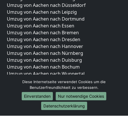
Umzug von Aachen nach Düsseldorf
Umzug von Aachen nach Leipzig
Umzug von Aachen nach Dortmund
Umzug von Aachen nach Essen
Umzug von Aachen nach Bremen
Umzug von Aachen nach Dresden
Umzug von Aachen nach Hannover
Umzug von Aachen nach Nürnberg
Umzug von Aachen nach Duisburg
Umzug von Aachen nach Bochum
Umzug von Aachen nach Wuppertal
Umzug von Aachen nach Bielefeld
Diese Internetseite verwendet Cookies um die
Umzug von Aachen nach Bonn
Benutzerfreundlichkeit zu verbessern.
Umzug von Aachen nach Münster
Einverstanden
Nur notwendige Cookies
Internationale-Umzüge
Datenschutzerklärung
Umzug von Aachen nach Brasilien
Umzug von Aachen nach Brunei Darussalam