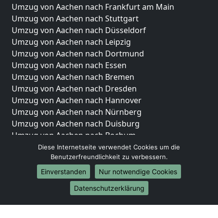
Umzug von Aachen nach Frankfurt am Main
Umzug von Aachen nach Stuttgart
Umzug von Aachen nach Düsseldorf
Umzug von Aachen nach Leipzig
Umzug von Aachen nach Dortmund
Umzug von Aachen nach Essen
Umzug von Aachen nach Bremen
Umzug von Aachen nach Dresden
Umzug von Aachen nach Hannover
Umzug von Aachen nach Nürnberg
Umzug von Aachen nach Duisburg
Umzug von Aachen nach Bochum
Umzug von Aachen nach Wuppertal
Diese Internetseite verwendet Cookies um die
Benutzerfreundlichkeit zu verbessern.
Umzug von Aachen nach Bielefeld
Umzug von Aachen nach Bonn
Einverstanden
Nur notwendige Cookies
Umzug von Aachen nach Münster
Datenschutzerklärung
Internationale-Umzüge
Umzug von Aachen nach Brasilien