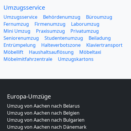
Umzugsservice
Umzugsservice
Behördenumzug
Büroumzug
Fernumzug
Firmenumzug
Laborumzug
Mini Umzug
Praxisumzug
Privatumzug
Seniorenumzug
Studentenumzug
Beiladung
Entrümpelung
Halteverbotszone
Klaviertransport
Möbellift
Haushaltsauflösung
Möbeltaxi
Möbelmitfahrzentrale
Umzugskartons
Europa-Umzüge
Umzug von Aachen nach Belarus
Umzug von Aachen nach Belgien
Umzug von Aachen nach Bulgarien
Umzug von Aachen nach Dänemark