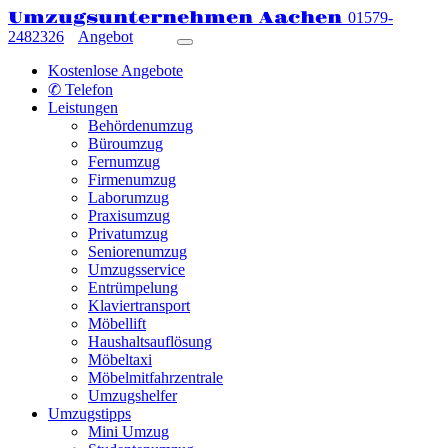
Umzugsunternehmen Aachen
01579-
2482326
Angebot
Kostenlose Angebote
✆ Telefon
Leistungen
Behördenumzug
Büroumzug
Fernumzug
Firmenumzug
Laborumzug
Praxisumzug
Privatumzug
Seniorenumzug
Umzugsservice
Entrümpelung
Klaviertransport
Möbellift
Haushaltsauflösung
Möbeltaxi
Möbelmitfahrzentrale
Umzugshelfer
Umzugstipps
Mini Umzug